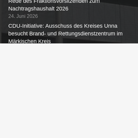
Rede des Fraktionsvorsitzenden zum
Nachtragshaushalt 2026
24. Juni 2026
CDU-Initiative: Ausschuss des Kreises Unna
besucht Brand- und Rettungsdienstzentrum im
Märkischen Kreis
30. Mai 2026
CDU-Kreistagsfraktion nominiert Annette Droege-
Middel (Lünen) als stellvertretende Landrätin.
Martin Cyperski (Werne) rückt in den Kreistag
nach. Vera Volkmann (Unna) übernimmt Sitz im
Kreisausschuss.
7. Mai 2026