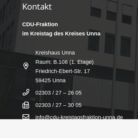
Kontakt
CDU-Fraktion
im Kreistag des Kreises Unna
Kreishaus Unna
Raum: B.108 (1. Etage)
Friedrich-Ebert-Str. 17
59425 Unna
02303 / 27 – 26 05
02303 / 27 – 30 05
info@cdu-kreistagsfraktion-unna.de