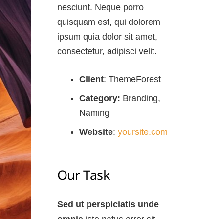
nesciunt. Neque porro
quisquam est, qui dolorem
ipsum quia dolor sit amet,
consectetur, adipisci velit.
Client
: ThemeForest
Category:
Branding,
Naming
Website
:
yoursite.com
Our Task
Sed ut perspiciatis unde
omnis
iste natus error sit