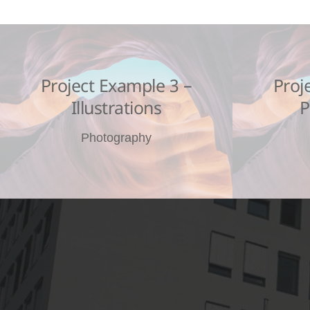
Project Example 3 –
Proj
Illustrations
P
Photography