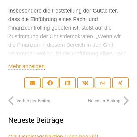
Insbesondere die Feststellung der Gutachter,
dass die Einführung eines Fach- und
Finanzcontrolling geboten ist, stößt auf die
Zustimmung der Christdemokraten. „Wenn wir
die Finanzen in diesem Bereich in den Griff
bekommen wollen, ist die Einführung eines Fach-
und Finanzcontrolling unabdingbar. Das gilt für
Mehr anzeigen
die internen Abläufe, aber auch für Bereiche, in
denen wir Leistungsbeziehungen mit Dritten
haben“, erklärt Marco Morten Pufke, Vorsitzender
der CDU-Kreistagsfraktion.
Vorheriger Beitrag
Nächster Beitrag
Das Kreisjugendamt erbringt nicht alle
Neueste Beiträge
Unterstützungsleistungen für Familien selbst,
sondern arbeitet mit freien Trägern zusammen.
CDU-Kreistagsfraktion Unna begrüßt