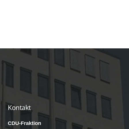
zu fassen“, so Pufke. Weitere wichtige
Erkenntnisse wird die anstehende Untersuchung
des Fachbereiches Familie und Jugend durch die
Gemeindeprüfungsanstalt NRW (gpaNRW)
liefern.
Kontakt
CDU-Fraktion