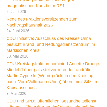
Das ist beispielsweise der Fall, wenn Kinder und
pragmatischen Kurs beim RS1
Jugendliche in einem Heim untergebracht
2. Juli 2026
werden müssen. „Die Erbringung der
Rede des Fraktionsvorsitzenden zum
notwendigen Fachleistungen muss sichergestellt
Nachtragshaushalt 2026
werden. Da gibt es kein Wenn und Aber. Im
24. Juni 2026
Mittelpunkt steht für uns immer das Wohl der
CDU-Initiative: Ausschuss des Kreises Unna
Familie und des Kindes. Gleichwohl sind wir
besucht Brand- und Rettungsdienstzentrum im
verpflichtet, auch die Kosten im Blick zu
Märkischen Kreis
behalten“, erklärt der jugendpolitische Sprecher
30. Mai 2026
der CDU-Fraktion, Jan-Eike Kersting.
CDU-Kreistagsfraktion nominiert Annette Droege-
Middel (Lünen) als stellvertretende Landrätin.
Die CDU-Kreistagsfraktion erachtet es daher für
Martin Cyperski (Werne) rückt in den Kreistag
erforderlich, im Jugendhilfeausschuss am
nach. Vera Volkmann (Unna) übernimmt Sitz im
Kreisausschuss.
02.03.2022 den Beschluss zu fassen, ein Fach-
7. Mai 2026
und Finanzcontrolling im Fachbereich Familie
CDU und SPD: Öffentlichen Gesundheitsdienst
und Jugend zu installieren. Der Schwerpunkt des