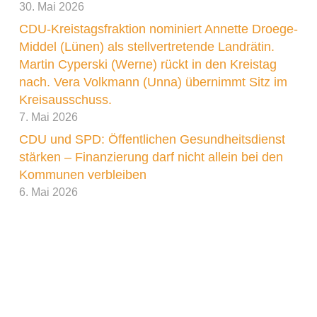
Blick auf die Landwirtschaft. Darüber hinaus
30. Mai 2026
sollen bestehende Bekämpfungs-, Management-
CDU-Kreistagsfraktion nominiert Annette Droege-
und Monitoring-Maßnahmen dargelegt und die
Middel (Lünen) als stellvertretende Landrätin.
rechtlichen Rahmenbedingungen erörtert
Martin Cyperski (Werne) rückt in den Kreistag
werden.
nach. Vera Volkmann (Unna) übernimmt Sitz im
Kreisausschuss.
7. Mai 2026
CDU und SPD: Öffentlichen Gesundheitsdienst
stärken – Finanzierung darf nicht allein bei den
„Uns ist es wichtig, dass Transparenz geschaffen
Kommunen verbleiben
wird und Handlungsnotwendigkeiten identifiziert
6. Mai 2026
werden, um mögliche Maßnahmen folgen zu
lassen“, erläutert Fraktionsvorsitzender Marco
Morten Pufke die Intention des Antrags. Die
Ergebnisse der Ausschusssitzung können dann
in einen Arbeitsauftrag für die Kreisverwaltung
münden.“