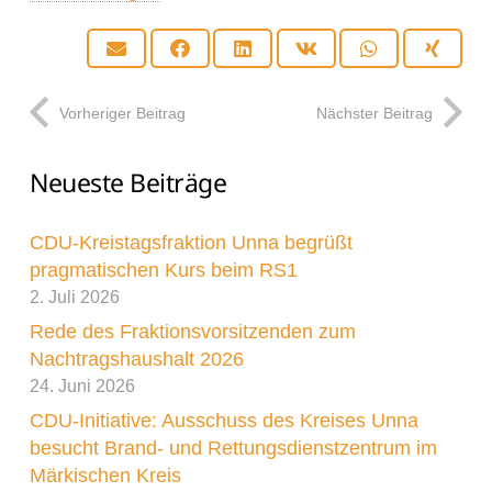
Voraussetzung dafür ist zunächst, dass der
Vorheriger Beitrag
Nächster Beitrag
zuständige Fachausschuss über die im Kreis
Unna vorkommenden invasiven, also
Neueste Beiträge
gebietsfremden Arten – wie etwa Waschbär,
amerikanischer Flusskrebs, Asiatische Hornisse,
CDU-Kreistagsfraktion Unna begrüßt
Riesen-Bärenklau und Jakobskreuzkraut –
pragmatischen Kurs beim RS1
seitens der Kreisverwaltung informiert wird.
2. Juli 2026
Rede des Fraktionsvorsitzenden zum
Die Christdemokraten bitten deshalb um einen
Nachtragshaushalt 2026
Bericht über das aktuelle Vorkommen invasiver
24. Juni 2026
Arten im Kreis Unna in der Ausschusssitzung am
CDU-Initiative: Ausschuss des Kreises Unna
09.03.2026. Ein Fokus soll dabei auf den
besucht Brand- und Rettungsdienstzentrum im
ökologischen Auswirkungen liegen, auch mit
Märkischen Kreis