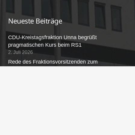
Neueste Beiträge
CDU-Kreistagsfraktion Unna begrüßt
pragmatischen Kurs beim RS1
2. Juli 2026
Rede des Fraktionsvorsitzenden zum
Nachtragshaushalt 2026
24. Juni 2026
CDU-Initiative: Ausschuss des Kreises Unna
besucht Brand- und Rettungsdienstzentrum im
Märkischen Kreis
30. Mai 2026
CDU-Kreistagsfraktion nominiert Annette Droege-
Middel (Lünen) als stellvertretende Landrätin.
Martin Cyperski (Werne) rückt in den Kreistag