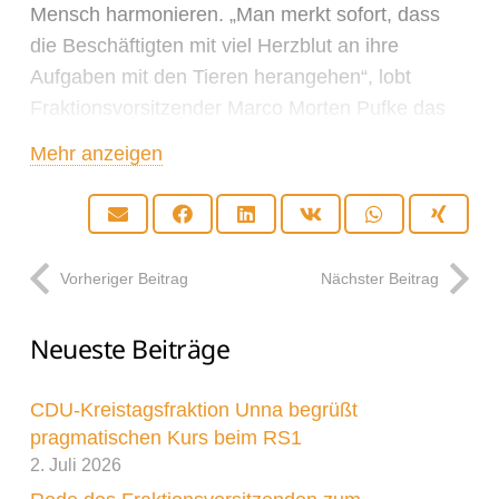
Mensch harmonieren. „Man merkt sofort, dass
die Beschäftigten mit viel Herzblut an ihre
Aufgaben mit den Tieren herangehen“, lobt
Fraktionsvorsitzender Marco Morten Pufke das
große Engagement. „Unser Besuch hat gezeigt,
Mehr anzeigen
dass die Tiere im Kreistierheim von den
Mitarbeiterinnen und Mitarbeitern liebevoll
umsorgt werden.“ Ziel ist und bleibt, die Tiere in
ein geeignetes, neues Zuhause zu vermitteln.
Vorheriger Beitrag
Nächster Beitrag
Neueste Beiträge
Die Besichtigung offenbarte zudem, dass die
CDU-Kreistagsfraktion Unna begrüßt
Beschäftigten in den vergangenen Jahren
pragmatischen Kurs beim RS1
besonders im baulichen Bereich in Eigenregie
2. Juli 2026
immer wieder kreative Wege zum Wohl der Tiere