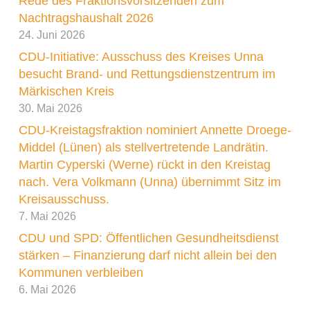
Rede des Fraktionsvorsitzenden zum
gefunden haben. „Diese Provisorien sind aber
Nachtragshaushalt 2026
auf Dauer keine Lösung. Das Tierheim ist
24. Juni 2026
sanierungsbedürftig, dies gilt auch für die
CDU-Initiative: Ausschuss des Kreises Unna
Sozialräume der Beschäftigten. Es besteht
besucht Brand- und Rettungsdienstzentrum im
Handlungsbedarf, das ist offensichtlich“, erklärt
Märkischen Kreis
Pufke. Für die Beratung des Kreishaushaltes
30. Mai 2026
2023 werde die CDU-Fraktion Überlegungen
CDU-Kreistagsfraktion nominiert Annette Droege-
anstellen, wie eine bauliche Lösung für Mensch
Middel (Lünen) als stellvertretende Landrätin.
und Tier aussehen kann. Außerdem sei es
Martin Cyperski (Werne) rückt in den Kreistag
erforderlich, dass der Landrat das Gespräch mit
nach. Vera Volkmann (Unna) übernimmt Sitz im
Kreisausschuss.
den neun beteiligten kreisangehörigen
7. Mai 2026
Kommunen sucht, um die finanzielle Beteiligung
CDU und SPD: Öffentlichen Gesundheitsdienst
abzusichern.
stärken – Finanzierung darf nicht allein bei den
Kommunen verbleiben
6. Mai 2026